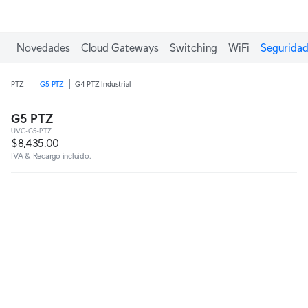
Novedades
Cloud Gateways
Switching
WiFi
Seguridad
PTZ
G5 PTZ
G4 PTZ Industrial
G5 PTZ
UVC-G5-PTZ
$8,435.00
IVA & Recargo incluido.