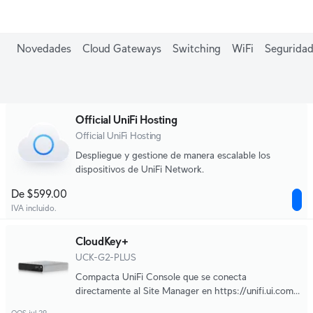
Novedades
Cloud Gateways
Switching
WiFi
Seguridad
Official UniFi Hosting
Official UniFi Hosting
Despliegue y gestione de manera escalable los
dispositivos de UniFi Network.
De $599.00
IVA incluido.
CloudKey+
UCK-G2-PLUS
Compacta UniFi Console que se conecta
directamente al Site Manager en https://unifi.ui.com/
para una poderosa gestión de sitios de múltiples