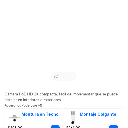
Cámara PoE HD 2K compacta, fácil de implementar que se puede
instalar en interiores o exteriores.
Accesorios Poderosos
(4)
Montura en Techo
Montaje Colgante
$496.00
$261.00
D