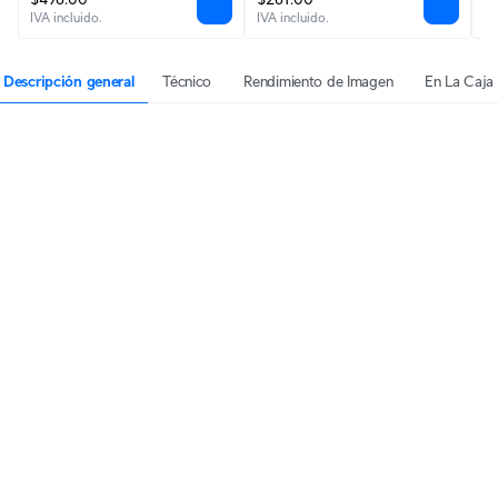
IVA incluido.
IVA incluido.
IV
Descripción general
Técnico
Rendimiento de Imagen
En La Caja