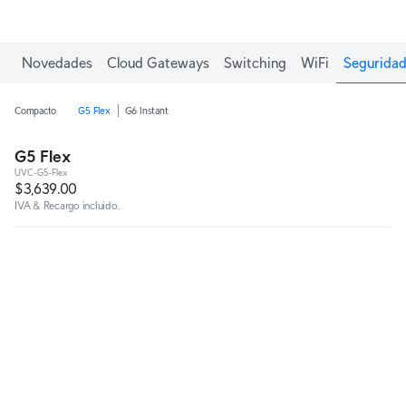
Novedades
Cloud Gateways
Switching
WiFi
Seguridad
Compacto
G5 Flex
G6 Instant
G5 Flex
UVC-G5-Flex
$3,639.00
IVA & Recargo incluido.