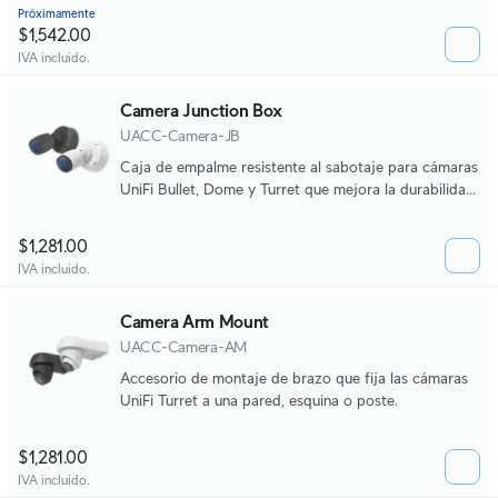
que admite la instalación en superficies planas y la
Próximamente
fijación a un conducto roscado NPS de 1 1/2".
$1,542.00
IVA incluido.
Camera Junction Box
UACC-Camera-JB
Caja de empalme resistente al sabotaje para cámaras
UniFi Bullet, Dome y Turret que mejora la durabilidad
del montaje, la estética y la facilidad de
mantenimiento.
$1,281.00
IVA incluido.
Camera Arm Mount
UACC-Camera-AM
Accesorio de montaje de brazo que fija las cámaras
UniFi Turret a una pared, esquina o poste.
$1,281.00
IVA incluido.