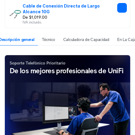
Cable de Conexión Directa de Largo 
Alcance 10G
De $1,019.00
IVA incluido.
Descripción general
Técnico
Calculadora de Capacidad
En La Caj
Soporte Telefónico Prioritario
De los mejores profesionales de UniFi