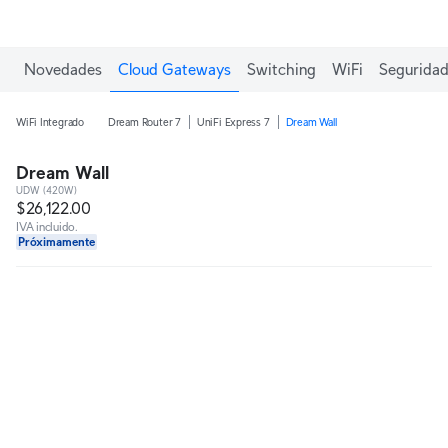
Novedades
Cloud Gateways
Switching
WiFi
Seguridad
WiFi Integrado
Dream Router 7
UniFi Express 7
Dream Wall
Dream Wall
UDW (420W)
$26,122.00
IVA incluido.
Próximamente