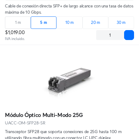
Cable de conexión directa SFP+ de largo alcance con una tasa de datos
máxima de 10 Gbps.
1 m
5 m
10 m
20 m
30 m
$1,019.00
IVA incluido.
Módulo Óptico Multi-Modo 25G
UACC-OM-SFP28-SR
Transceptor SFP28 que soporta conexiones de 25G hasta 100 m
utilizando fibra multimodo con un conector LC UPC dúplex.