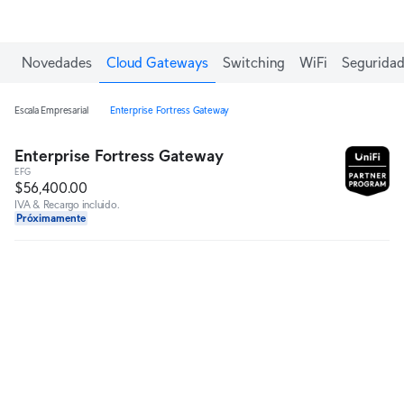
Novedades
Cloud Gateways
Switching
WiFi
Seguridad
Escala Empresarial
Enterprise Fortress Gateway
Enterprise Fortress Gateway
EFG
$56,400.00
IVA & Recargo incluido.
Próximamente