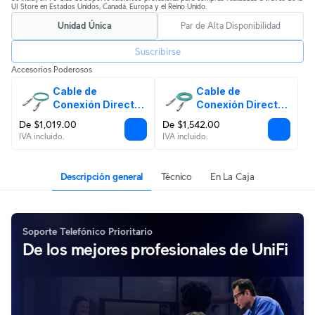
UI Store en Estados Unidos, Canadá, Europa y el Reino Unido.
Unidad Única
Par de Alta Disponibilidad
Suscribirse
Accesorios Poderosos
Cable de 
Cable de 
Conexión Directa 
Conexión Directa 
de Largo Alcance 
de Largo Alcance 
De $1,019.00
De $1,542.00
10G
25G
IVA incluido.
IVA incluido.
Descripción general
Técnico
En La Caja
Soporte Telefónico Prioritario
De los mejores profesionales de UniFi