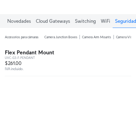
Novedades
Cloud Gateways
Switching
WiFi
Seguridad
Accesorios para cámaras
Camera Junction Boxes
Camera Arm Mounts
Camera Vision
Flex Pendant Mount
UVC-G3-F-PENDANT
$261.00
IVA incluido.