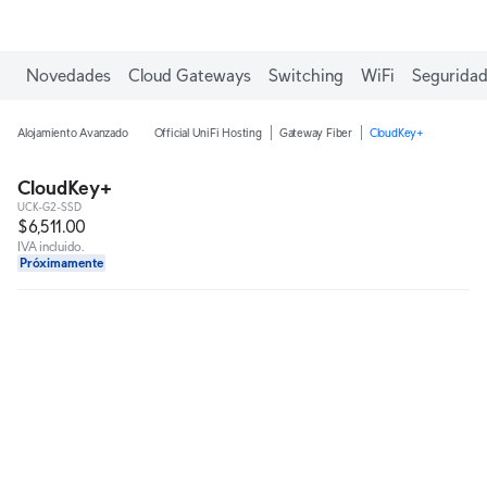
Novedades
Cloud Gateways
Switching
WiFi
Seguridad
Alojamiento Avanzado
Official UniFi Hosting
Gateway Fiber
CloudKey+
CloudKey+
UCK-G2-SSD
$6,511.00
IVA incluido.
Próximamente