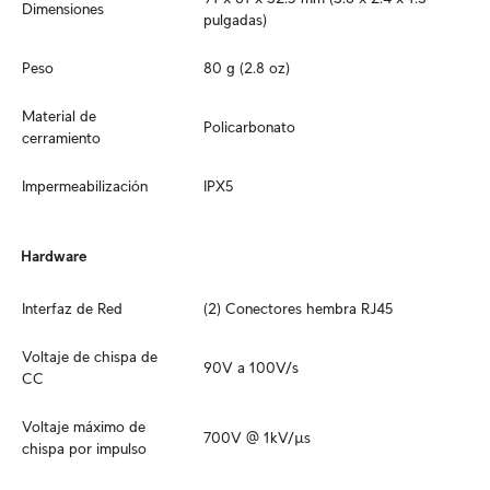
Dimensiones
pulgadas)
Peso
80 g (2.8 oz)
Material de 
Policarbonato
cerramiento
Impermeabilización
IPX5
Hardware
Interfaz de Red
(2) Conectores hembra RJ45
Voltaje de chispa de 
90V a 100V/s
CC
Voltaje máximo de 
700V @ 1kV/µs
chispa por impulso