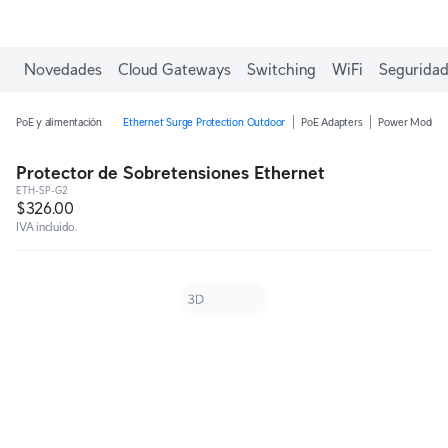
Novedades
Cloud Gateways
Switching
WiFi
Seguridad
PoE y alimentación
Ethernet Surge Protection Outdoor
PoE Adapters
Power Module
Protector de Sobretensiones Ethernet
ETH-SP-G2
$326.00
IVA incluido.